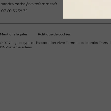
sandra.barba@vivrefemmes.fr
07 60 36 58 32
Mentions légales
Politique de cookies
© 2017 logo et typo de l'association Vivre Femmes et le projet Transit
l'INPI et en e-soleau