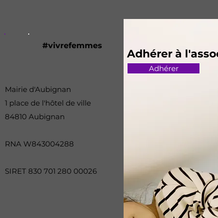
#vivrefemmes
Adhérer à l'asso
Adhérer
Mairie d'Aubignan
1 place de l'hôtel de ville
84810 Aubignan
RNA W843004288
SIRET 830 701 280 00026