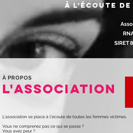
à l'écoute de
Assoc
RNA
SIRET 
À PROPOS
L'ASSOCIATION
L'association se place à l'écoute de toutes les femmes victimes.
Vous ne comprenez pas ce qui se passe ?
Vous avez peur ?