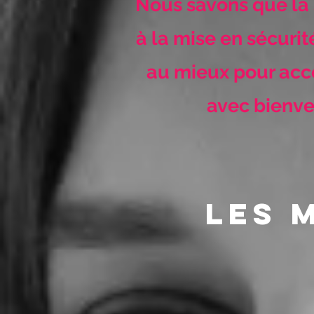
Nous savons que la 
à la mise en sécurit
au mieux pour acc
avec bienve
les 